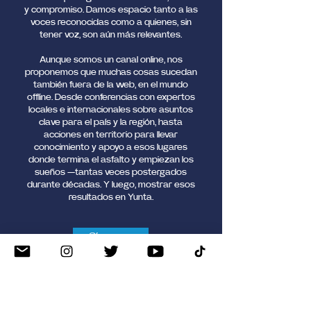
y compromiso. Damos espacio tanto a las
voces reconocidas como a quienes, sin
tener voz, son aún más relevantes.
Aunque somos un canal online, nos
proponemos que muchas cosas sucedan
también fuera de la web, en el mundo
offline. Desde conferencias con expertos
locales e internacionales sobre asuntos
clave para el país y la región, hasta
acciones en territorio para llevar
conocimiento y apoyo a esos lugares
donde termina el asfalto y empiezan los
sueños —tantas veces postergados
durante décadas. Y luego, mostrar esos
resultados en Yunta.
Sígueme